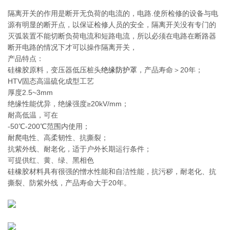
隔离开关的作用是断开无负荷的电流的，电路.使所检修的设备与电
源有明显的断开点，以保证检修人员的安全，隔离开关没有专门的
灭弧装置不能切断负荷电流和短路电流，所以必须在电路在断路器
断开电路的情况下才可以操作隔离开关，
产品特点：
硅橡胶原料，变压器低压桩头
绝缘防护罩
，产品寿命＞20年；
HTV固态高温硫化成型工艺
厚度2.5~3mm
绝缘性能优异，绝缘强度≥20kV/mm；
耐高低温，可在
‐50℃-200℃范围内使用；
耐爬电性、高柔韧性、抗撕裂；
抗紫外线、耐老化，适于户外长期运行条件；
可提供红、黄、绿、黑相色
硅橡胶材料具有很强的憎水性能和自洁性能，抗污秽，耐老化、抗
撕裂、防紫外线，产品寿命大于20年。