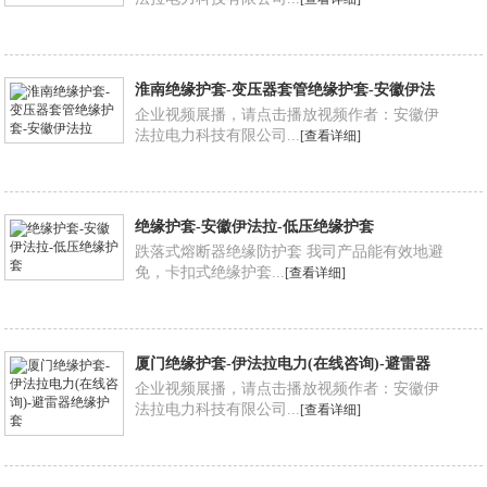
淮南绝缘护套-变压器套管绝缘护套-安徽伊法
拉
企业视频展播，请点击播放视频作者：安徽伊
法拉电力科技有限公司...
[查看详细]
绝缘护套-安徽伊法拉-低压绝缘护套
跌落式熔断器绝缘防护套 我司产品能有效地避
免，卡扣式绝缘护套...
[查看详细]
厦门绝缘护套-伊法拉电力(在线咨询)-避雷器
绝缘护套
企业视频展播，请点击播放视频作者：安徽伊
法拉电力科技有限公司...
[查看详细]