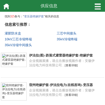
供应信息
找到
325
条与：“
变压器绝缘护套
”相关的信息
信息索引推荐：
灌胶防水盒
三芯中间接头
10kV三芯冷缩终端
35kV冷缩终端
35kV冷缩中间接头
伊法拉(图)-跌落式避雷器绝缘护套-绝缘护套
企业视频展播，请点击播放视频作者：安徽伊
法拉电力科技有限公司...
[查看详细]
宿州绝缘护套-伊法拉电力(在线咨询)-变压器
绝缘护套
企业视频展播，请点击播放视频作者：安徽伊
法拉电力科技有限公司...
[查看详细]