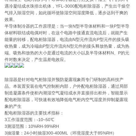
遇冷凝结成水珠排出机体，YFL-3000配电柜除湿器，产生出干燥空
气排入除湿空间，如此循环使除湿空间湿度降低，逐步达到干爽的
效果。
半导体制冷器的工作原理是：当一块N型半导体材料和一块P型半导
体材料联结成电偶对时，在这个电路中接通直流电流后，就能产生
能量的转移，配电柜除湿器，电流由N型元件流向P型元件的接头吸
收热量，成为冷端由P型元件流向N型元件的接头释放热量，成为热
端。吸热和放热的大小是通过电流的大小以及半导体材料N、P的元
件对数来决定，产生温差电效应。
除湿器是针对电气柜除湿并预防凝露现象而专门研制的高科技产
品。本装置安装在电气控制柜内部，户外配电柜除湿器，通过局部
制造凝露条件使柜内潮湿空气凝结成水并直接排出柜外，智能显示
配电柜除湿器，可快速有效地降低电气柜内空气湿度并抑制凝露现
象的产生
配电柜除湿器的主要技术指标：
3工作湿度范围：-10~50℃
3测湿范围：10%RH-99%RH
3抽湿量：24小时抽湿300-400ML（环境湿度大于85%RH）