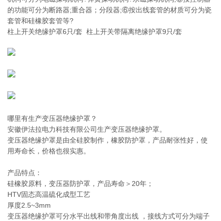
的功能可分为断路器;重合器；分段器;⑥按出线套管的材质可分为瓷
套管和硅橡胶套管等?
柱上开关绝缘护罩6只/套 柱上开关带隔离绝缘护罩9只/套
哪里有生产变压器绝缘护罩？
安徽伊法拉电力科技有限公司生产变压器绝缘护罩。
变压器绝缘护罩是由全硅胶制作，橡胶防护罩，产品耐张性好，使
用寿命长，价格也很实惠。
产品特点：
硅橡胶原料，变压器防护罩，产品寿命＞20年；
HTV固态高温硫化成型工艺
厚度2.5~3mm
变压器绝缘护罩可分水平出线和带角度出线 ，接线方式可分为端子