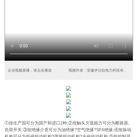
企业视频展播，请点击播放
视频作者：安徽伊法拉电力科技有限公司
①按生产国可分为国产和进口2种;②按触头灭弧能力可分为断路器;
负荷开关;③按绝缘介质可分为油绝缘?空气绝缘?SF6绝缘;④按操动
机构可分为电磁操动机构?弹簧操动机构?永磁操动机构;⑤按控制器