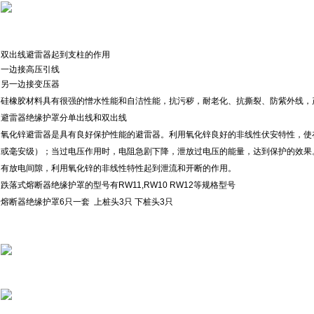
双出线避雷器起到支柱的作用
一边接高压引线
另一边接变压器
硅橡胶材料具有很强的憎水性能和自洁性能，抗污秽，耐老化、抗撕裂、防紫外线，
避雷器绝缘护罩分单出线和双出线
氧化锌避雷器是具有良好保护性能的避雷器。利用氧化锌良好的非线性伏安特性，使
或毫安级）；当过电压作用时，电阻急剧下降，泄放过电压的能量，达到保护的效果
有放电间隙，利用氧化锌的非线性特性起到泄流和开断的作用。
跌落式熔断器绝缘护罩的型号有RW11,RW10 RW12等规格型号
熔断器绝缘护罩6只一套 上桩头3只 下桩头3只