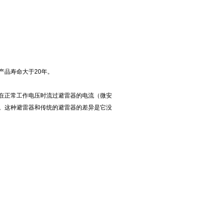
产品寿命大于20年。
在正常工作电压时流过避雷器的电流（微安
。这种避雷器和传统的避雷器的差异是它没