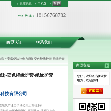
供应信息
手机版
18156768782
公司热线：
商盟认证
联系我们
信息
>
安徽伊法拉电力(图)-变色绝缘护套-绝缘护套
商盟客服
图)-变色绝缘护套-绝缘护套
您好，欢迎莅临伊法拉
电力，欢迎咨询...
力科技有限公司
芜现代产业园伊法拉电力科技2栋
缆附件,热缩电缆附件,穿刺线夹,灌胶防水盒