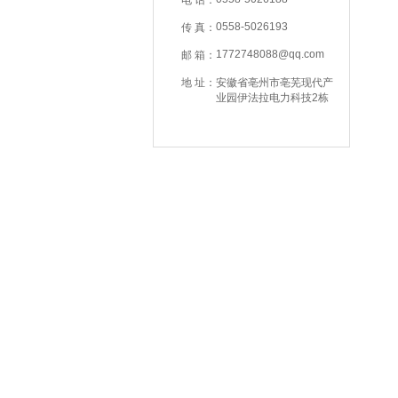
电 话：
0558-5026193
传 真：
1772748088@qq.com
邮 箱：
地 址：
安徽省亳州市亳芜现代产
业园伊法拉电力科技2栋