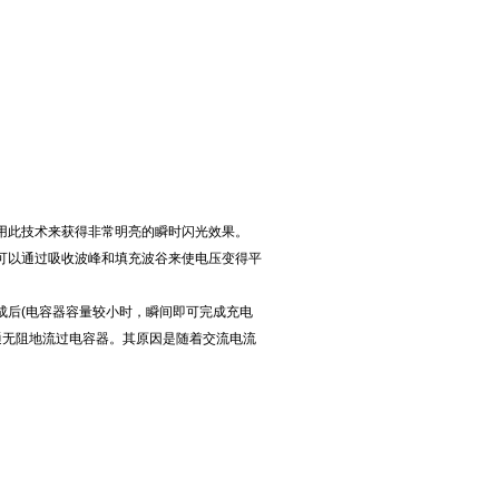
用此技术来获得非常明亮的瞬时闪光效果。
可以通过吸收波峰和填充波谷来使电压变得平
成后(电容器容量较小时，瞬间即可完成充电
畅通无阻地流过电容器。其原因是随着交流电流