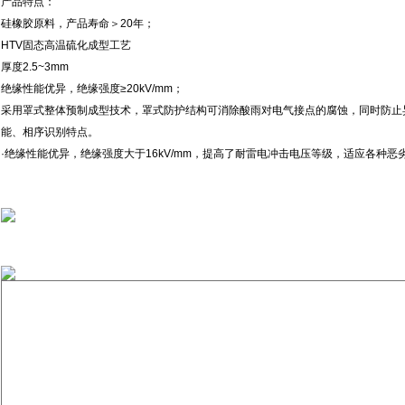
产品特点：
硅橡胶原料，产品寿命＞20年；
HTV固态高温硫化成型工艺
厚度2.5~3mm
绝缘性能优异，绝缘强度≥20kV/mm；
采用罩式整体预制成型技术，罩式防护结构可消除酸雨对电气接点的腐蚀，同时防止
能、相序识别特点。
·绝缘性能优异，绝缘强度大于16kV/mm，提高了耐雷电冲击电压等级，适应各种恶