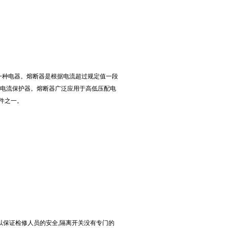
的一种电器。熔断器是根据电流超过规定值一段
种电流保护器。熔断器广泛应用于高低压配电
件之一。
以保证检修人员的安全,隔离开关没有专门的