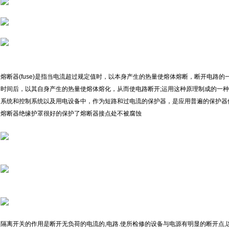
熔断器(fuse)是指当电流超过规定值时，以本身产生的热量使熔体熔断，断开电路
时间后，以其自身产生的热量使熔体熔化，从而使电路断开;运用这种原理制成的一
系统和控制系统以及用电设备中，作为短路和过电流的保护器，是应用普遍的保护器
熔断器绝缘护罩很好的保护了熔断器接点处不被腐蚀
隔离开关的作用是断开无负荷的电流的,电路.使所检修的设备与电源有明显的断开点,