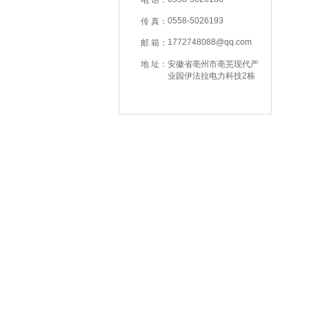
电 话：
0558-5026193
传 真：
1772748088@qq.com
邮 箱：
地 址：
安徽省亳州市亳芜现代产
业园伊法拉电力科技2栋