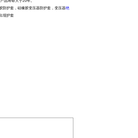
产品寿命大于20年。
胶防护套，硅橡胶变压器防护套，变压器
绝
出现护套