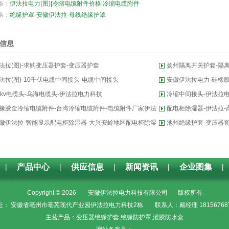
条：
伊法拉电力(图)|冷缩电缆附件价格|冷缩电缆附件
条：
绝缘护罩-安徽伊法拉-母线绝缘护罩
信息
法拉(图)-求购变压器护套-变压器护套
扬州隔离开关护套-隔离
法拉(图)-10千伏电缆中间接头-电缆中间接头
安徽伊法拉电力-硅橡
0kv电缆头-乌海电缆头-伊法拉电力科技
冷缩中间接头-伊法拉
橡胶全冷缩电缆附件-台湾冷缩电缆附件-电缆附件厂家伊法
配电柜除湿器-伊法拉
徽伊法拉-智能显示配电柜除湿器-大兴安岭地区配电柜除湿
池州绝缘护套-变压器套
|
产品中心
|
供应信息
|
新闻资讯
|
企业图集
|
Copyright © 2026
安徽伊法拉电力科技有限公司
版权所有
址： 安徽省亳州市亳芜现代产业园伊法拉电力科技2栋
联系人：戴经理 18156768
主营产品：变压器绝缘护套,绝缘防护罩,灌胶防水盒