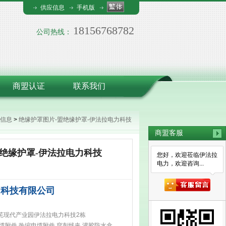
供应信息
手机版
18156768782
公司热线：
商盟认证
联系我们
信息
>
绝缘护罩图片-盟绝缘护罩-伊法拉电力科技
商盟客服
盟绝缘护罩-伊法拉电力科技
您好，欢迎莅临伊法拉
电力，欢迎咨询...
力科技有限公司
芜现代产业园伊法拉电力科技2栋
缆附件,热缩电缆附件,穿刺线夹,灌胶防水盒