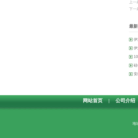
上一
下一
最新
伊
伊
1
硅
拉
安
器
网站首页
|
公司介绍
地