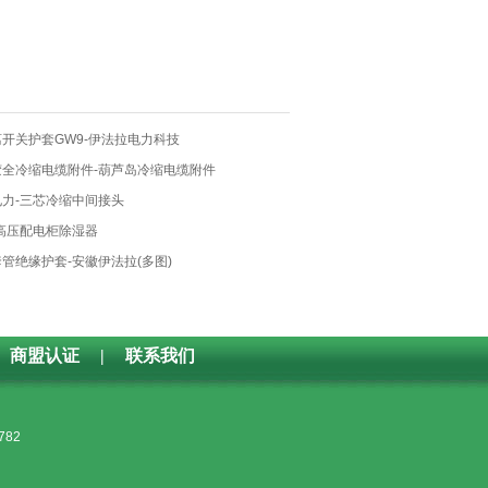
开关护套GW9-伊法拉电力科技
胶全冷缩电缆附件-葫芦岛冷缩电缆附件
电力-三芯冷缩中间接头
-高压配电柜除湿器
管绝缘护套-安徽伊法拉(多图)
商盟认证
|
联系我们
782