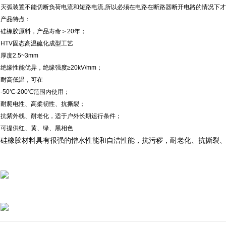
灭弧装置不能切断负荷电流和短路电流,所以必须在电路在断路器断开电路的情况下才
产品特点：
硅橡胶原料，产品寿命＞20年；
HTV固态高温硫化成型工艺
厚度2.5~3mm
绝缘性能优异，绝缘强度≥20kV/mm；
耐高低温，可在
‐50℃-200℃范围内使用；
耐爬电性、高柔韧性、抗撕裂；
抗紫外线、耐老化，适于户外长期运行条件；
可提供红、黄、绿、黑相色
硅橡胶材料具有很强的憎水性能和自洁性能，抗污秽，耐老化、抗撕裂、