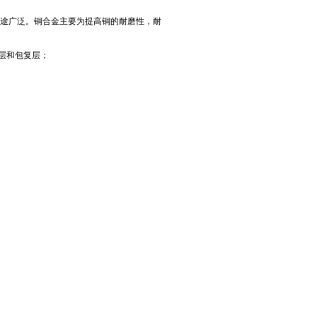
用途广泛。铜合金主要为提高铜的耐磨性，耐
层和包复层；