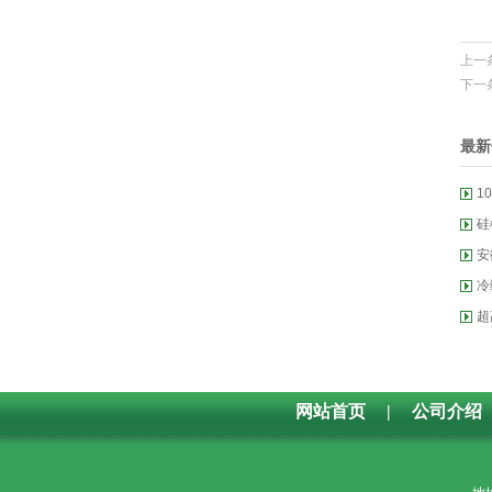
上一
下一
最新
1
硅
拉
安
器
冷
超
网站首页
|
公司介绍