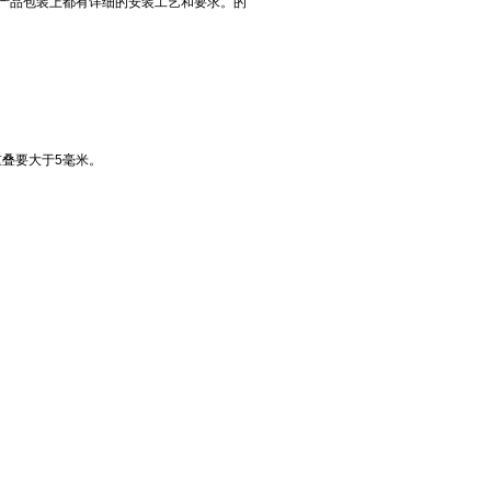
产品包装上都有详细的安装工艺和要求。的
重叠要大于5毫米。