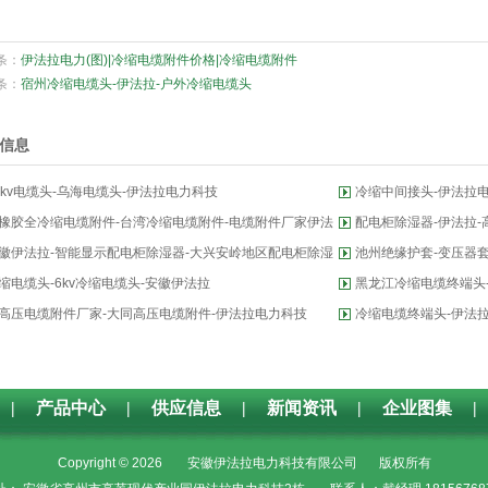
条：
伊法拉电力(图)|冷缩电缆附件价格|冷缩电缆附件
条：
宿州冷缩电缆头-伊法拉-户外冷缩电缆头
信息
0kv电缆头-乌海电缆头-伊法拉电力科技
冷缩中间接头-伊法拉
橡胶全冷缩电缆附件-台湾冷缩电缆附件-电缆附件厂家伊法
配电柜除湿器-伊法拉
徽伊法拉-智能显示配电柜除湿器-大兴安岭地区配电柜除湿
池州绝缘护套-变压器套
缩电缆头-6kv冷缩电缆头-安徽伊法拉
黑龙江冷缩电缆终端头
高压电缆附件厂家-大同高压电缆附件-伊法拉电力科技
冷缩电缆终端头-伊法
|
产品中心
|
供应信息
|
新闻资讯
|
企业图集
|
Copyright © 2026
安徽伊法拉电力科技有限公司
版权所有