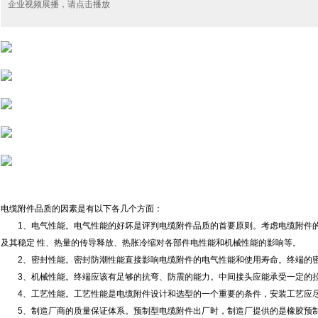
企业视频展播，请点击播放
电缆附件品质的因素是有以下各几个方面：
1、电气性能。电气性能的好坏是评判电缆附件品质的首要原则。考虑电缆附件的
及其稳定 性、热量的传导释放、热胀冷缩对各部件电性能和机械性能的影响等。
2、密封性能。密封防潮性能直接影响电缆附件的电气性能和使用寿命。终端的密
3、机械性能。终端应该有足够的抗弯、防震的能力。中间接头应能承受一定的拉
4、工艺性能。工艺性能是电缆附件设计和选型的一个重要的条件，安装工艺应尽
5、制造厂商的质量保证体系。预制型电缆附件出厂时，制造厂提供的是橡胶预制