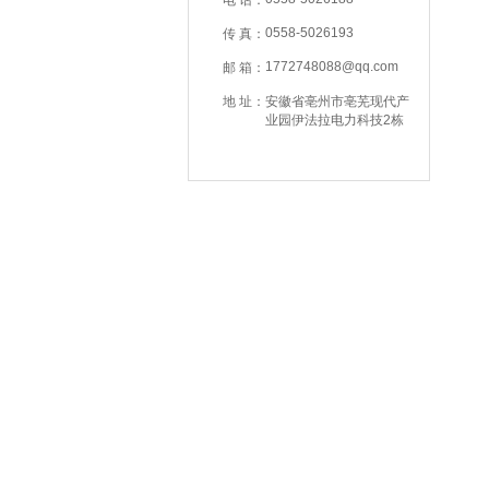
电 话：
0558-5026193
传 真：
1772748088@qq.com
邮 箱：
地 址：
安徽省亳州市亳芜现代产
业园伊法拉电力科技2栋