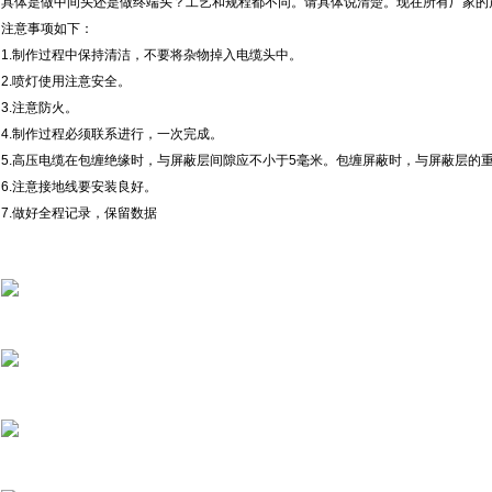
具体是做中间头还是做终端头？工艺和规程都不同。请具体说清楚。现在所有厂家的
注意事项如下：
1.制作过程中保持清洁，不要将杂物掉入电缆头中。
2.喷灯使用注意安全。
3.注意防火。
4.制作过程必须联系进行，一次完成。
5.高压电缆在包缠绝缘时，与屏蔽层间隙应不小于5毫米。包缠屏蔽时，与屏蔽层的
6.注意接地线要安装良好。
7.做好全程记录，保留数据