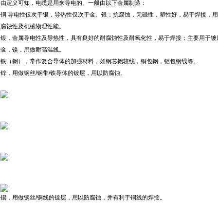
由定义可知，电缆是用来导电的。一般由以下金属制造：
铜 导电性仅次于银，导热性仅次于金、银；抗腐蚀，无磁性，塑性好，易于焊接，
腐蚀性及机械物理性能。
银，金属导电性及导热性，具有良好的耐腐蚀性及耐氧化性，易于焊接；主要用于镀
金，镍，用做耐高温线。
铁（钢），常作复合导体的加强材料，如钢芯铝较线，铜包钢，铝包钢线等。
锌，用做钢丝/钢带/铁导体的镀层，用以防腐蚀。
锡，用做钢丝/铜线的镀层，用以防腐蚀，并有利于铜线的焊接。