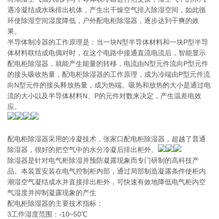
遇冷凝结成水珠排出机体，产生出干燥空气排入除湿空间，如此循
环使除湿空间湿度降低，户外配电柜除湿器，逐步达到干爽的效
果。
半导体制冷器的工作原理是：当一块N型半导体材料和一块P型半导
体材料联结成电偶对时，在这个电路中接通直流电流后，智能显示
配电柜除湿器，就能产生能量的转移，电流由N型元件流向P型元件
的接头吸收热量，配电柜除湿器的工作原理，成为冷端由P型元件流
向N型元件的接头释放热量，成为热端。吸热和放热的大小是通过电
流的大小以及半导体材料N、P的元件对数来决定，产生温差电效
应。
配电柜除湿器采用的冷凝技术，张家口配电柜除湿器，超越了普通
除湿器，很好的把空气中的水分冷凝后排出柜外。
除湿器是针对电气柜除湿并预防凝露现象而专门研制的高科技产
品。本装置安装在电气控制柜内部，通过局部制造凝露条件使柜内
潮湿空气凝结成水并直接排出柜外，可快速有效地降低电气柜内空
气湿度并抑制凝露现象的产生
配电柜除湿器的主要技术指标：
3工作湿度范围：-10~50℃