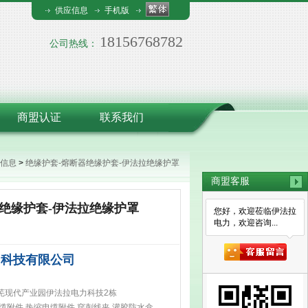
供应信息
手机版
18156768782
公司热线：
商盟认证
联系我们
信息
>
绝缘护套-熔断器绝缘护套-伊法拉绝缘护罩
商盟客服
器绝缘护套-伊法拉绝缘护罩
您好，欢迎莅临伊法拉
电力，欢迎咨询...
力科技有限公司
芜现代产业园伊法拉电力科技2栋
缆附件,热缩电缆附件,穿刺线夹,灌胶防水盒