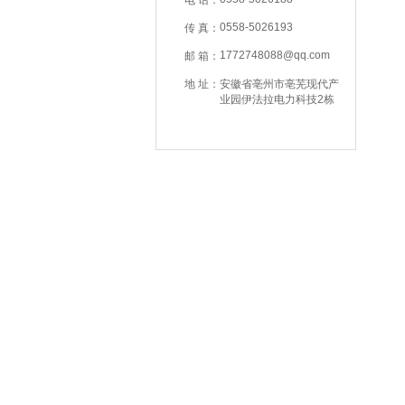
电 话：
0558-5026193
传 真：
1772748088@qq.com
邮 箱：
地 址：
安徽省亳州市亳芜现代产
业园伊法拉电力科技2栋