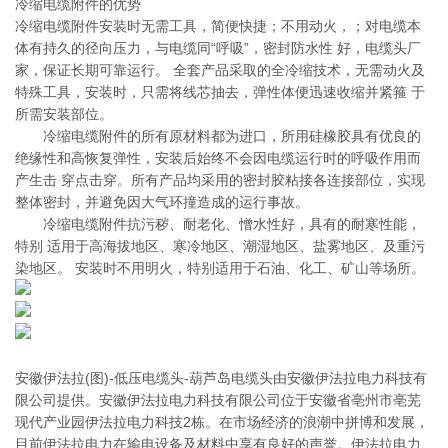
冷缩电缆附件的优势
冷缩电缆附件安装时无需工具，简便快捷；不用动火，；对电缆本
体有持久的径向压力，与电缆同“呼吸”，密封防水性 好，电缆头厂
家，保证长期可靠运行。 全套产品采取的全冷缩技术，无需动火及
特殊工具，安装时，只需将线芯抽去，弹性体便迅速收缩并紧箍 于
所需安装部位。
冷缩电缆附件的所有原材料都为进口，所用硅橡胶具有优良的
绝缘性和高恢复弹性，安装后始终不会因电缆运行时的呼吸作用而
产生击 穿点击穿。所有产品均采用的密封胶粘接各连接部位，实现
整体密封，并避免因大气环撞造成的运行事故。
冷缩电缆附件抗污秽、耐老化、憎水性好，具有的耐寒性能，
特别 适用于高海拔地区、寒冷地区、潮湿地区、盐雾地区、及重污
染地区。 安装时不用明火，特别适用于石油、化工、矿山等场所。
安徽伊法拉(图)-低压电缆头-葫芦岛电缆头由安徽伊法拉电力科技有
限公司提供。安徽伊法拉电力科技有限公司位于安徽省亳州市亳芜
现代产业园伊法拉电力科技2栋。在市场经济的浪潮中拼博和发展，
目前伊法拉电力在输电设备及材料中享有良好的声誉。伊法拉电力