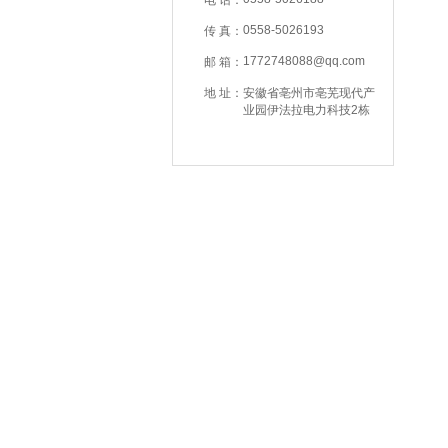
电 话：
0558-5026193
传 真：
1772748088@qq.com
邮 箱：
地 址：
安徽省亳州市亳芜现代产
业园伊法拉电力科技2栋