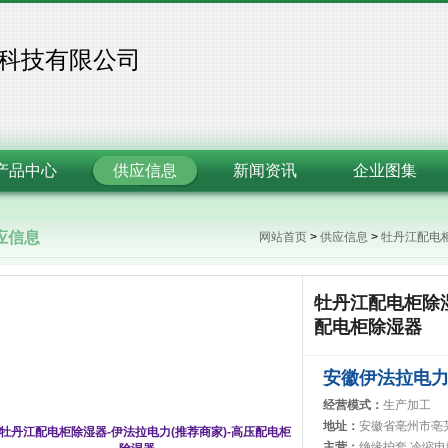
科技有限公司
产品中心
供应信息
新闻资讯
企业图集
应信息
网站首页
>
供应信息
>
牡丹江配电柜
牡丹江配电柜除湿
配电柜除湿器
安徽伊法拉电
经营模式：
生产加工
地址：
安徽省亳州市亳
主营：
绝缘护套,冷缩电