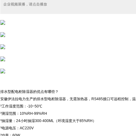
企业视频展播，请点击播放
排水型配电柜除湿器的优点有哪些？
安徽伊法拉电力生产的排水型电柜除湿器，无需加热器，RS485接口可远程控制，
³工作湿度范围：-10~50℃
³测湿范围：10%RH-99%RH
³抽湿量：24小时抽湿300-400ML（环境湿度大于85%RH）
³电源电压：AC220V
³功率：60W