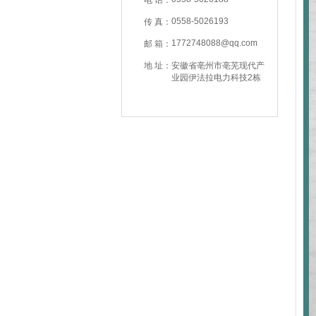
电 话：
0558-5026193
传 真：
1772748088@qq.com
邮 箱：
地 址：
安徽省亳州市亳芜现代产
业园伊法拉电力科技2栋