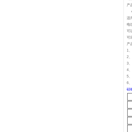
产
4
适
电
可
可
产
1
2
3
4
5
6
硅