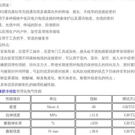
品用途：
G通讯基站等无线通讯塔及暴露在外的终端、接头、天线等的连接处密封
用于多种规格中低压电力电缆连接的绝缘保护以及通讯电缆、光缆的密封
缆、光缆中间、终端的防水、防潮密封
以应用在户内户外、架空及埋地等领域
应用于工具把手、管道的修复等
品特点:
、安装简易，仅需手工操作，无需专门工具或加热，接头处不需热熔胶或胶带加强密封
、适合较宽范围不同规格电缆的连接密封，可以用于室内、室外、架空、放入水中或埋设
、橡胶回弹性强韧、径向压力大，即使长期使用对电缆仍保持恒久的径向压力，密封紧
、与被密封件同呼吸，可起到优异的密封效果；在风吹动摇摆的状态下仍保持非常好的
、耐盐雾腐蚀、耐酸碱、耐臭氧老化、耐天候老化、耐紫外线老化的特点；
、具有优异的耐刺扎的物理机械性能。
橡胶冷缩套
管理化电气性能
性能项目
单位
指标
测试方
硬度
Shore A
40
GB/T531
拉伸强度
MPa
≥11.8
GB/T52
断裂伸长率
%
≥650
GB/T52
撕裂强度
N/ mm
≥38.6
GB/T52