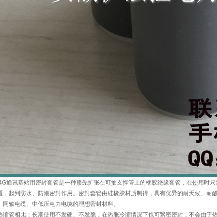
G通讯基站用密封套管是一种预先扩张在可抽支撑管上的橡胶绝缘套管，在使用时只
覆，起到防水、防潮密封作用。密封套管由硅橡胶材质制得，具有优异的耐天候、耐
、同轴电缆、中低压电力电缆的理想密封材料。
热缩管相比：长期使用不发硬、不发脆，在热胀冷缩情况下也可紧密密封，不会由于