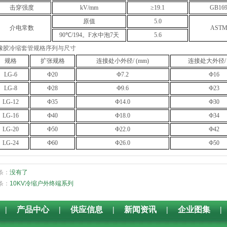
击穿强度
kV/mm
≥19.1
GB169
原值
5.0
介电常数
ASTM 
90
℃
/194
。F水中泡7天
5.6
橡胶冷缩套管规格序列与尺寸
规格
扩张规格
连接处小外径/ (mm)
连接处大外径/ 
LG
-6
Ф20
Ф7.
2
Ф1
6
LG
-8
Ф2
8
Ф
9.6
Ф2
3
LG
-
12
Ф3
5
Ф
14.0
Ф
30
LG
-
16
Ф
40
Ф
18.0
Ф
34
LG
-
20
Ф
50
Ф
22.0
Ф
42
LG
-
24
Ф
60
Ф
26.0
Ф
50
条：
没有了
条：
10KV冷缩户外终端系列
|
产品中心
|
供应信息
|
新闻资讯
|
企业图集
|