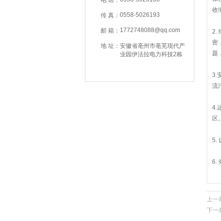
电 话：
收
0558-5026193
传 真：
1772748088@qq.com
邮 箱：
2
密
地 址：
安徽省亳州市亳芜现代产
题
业园伊法拉电力科技2栋
3
流
4
区
5
6
上一
下一