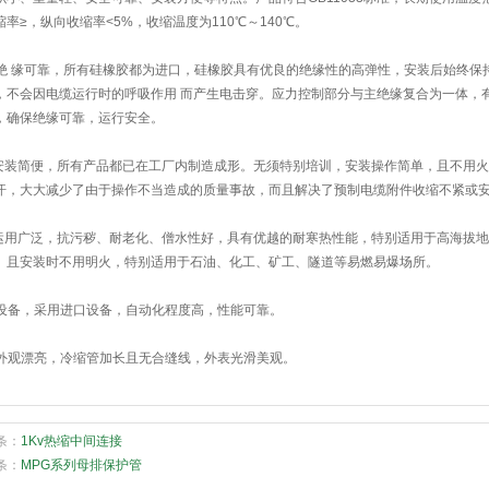
缩率≥，纵向收缩率<5%，收缩温度为110℃～140℃。
. 绝 缘可靠，所有硅橡胶都为进口，硅橡胶具有优良的绝缘性的高弹性，安装后始终
，不会因电缆运行时的呼吸作用 而产生电击穿。应力控制部分与主绝缘复合为一体，
，确保绝缘可靠，运行安全。
.安装简便，所有产品都已在工厂内制造成形。无须特别培训，安装操作简单，且不用
汗，大大减少了由于操作不当造成的质量事故，而且解决了预制电缆附件收缩不紧或
.运用广泛，抗污秽、耐老化、僧水性好，具有优越的耐寒热性能，特别适用于高海拔
。且安装时不用明火，特别适用于石油、化工、矿工、隧道等易燃易爆场所。
. 设备，采用进口设备，自动化程度高，性能可靠。
. 外观漂亮，冷缩管加长且无合缝线，外表光滑美观。
条：
1Kv热缩中间连接
条：
MPG系列母排保护管