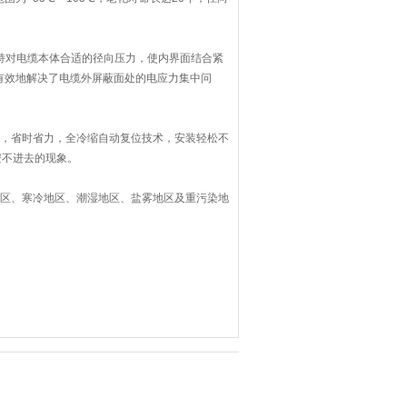
保持对电缆本体合适的径向压力，使内界面结合紧
有效地解决了电缆外屏蔽面处的电应力集中问
火，省时省力，全冷缩自动复位技术，安装轻松不
安不进去的现象。
地区、寒冷地区、潮湿地区、盐雾地区及重污染地