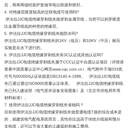
后，再将两端铠装护套做等电位联接和密封。
4. 对绝缘层硬度较高的交联电缆可使用吗?
伊法拉JJC电缆绝缘穿刺线夹能穿刺金属导线，当然可以刺穿硬度
比金属导线低的种类的绝缘层。
5. 伊法拉JJC电缆绝缘穿刺线夹能防水吗?
伊法拉JJC电缆绝缘穿刺线夹的1KV（低压）和10KV（中压）耐压
实验是在水下进行的。
6. 伊法拉JJC电缆绝缘穿刺线夹有3C认证或其他认证吗?
伊法拉JJC电缆绝缘穿刺线夹属于CCC认证中自愿认证项目（详情请
查看中国质量认证中心网页www.cqc.com.cn）,电气附件子项033类,
代号为003004认证依据是GB13140.4-1998。 伊法拉JJC电缆线
夹已通过通过ISO9000质量认证体系。 伊法拉JJC电缆绝缘穿刺线
夹已列入建设部《电气竖井设备安装图集》及《北京市供电局常用
材料标准》。
7. 使用伊法拉JJC电缆绝缘穿刺线夹省钱吗？
目前使用伊法拉JJC电缆绝缘穿刺线夹做普通电缆T接的综合成本是
的，就建筑电气配电系统而言，其性价比远高于传统分线箱和预分
支电缆，还可以节省大量的土建面积和施工费用。