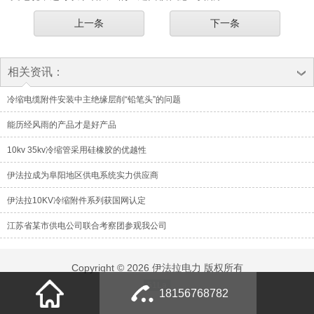
上一条
下一条
相关资讯：
冷缩电缆附件安装中主绝缘层削“铅笔头”的问题
能历经风雨的产品才是好产品
10kv 35kv冷缩管采用硅橡胶的优越性
伊法拉成为阜阳地区供电系统实力供应商
伊法拉10KV冷缩附件系列获国网认定
江苏省某市供电公司联合考察团参观我公司
Copyright © 2026 伊法拉电力 版权所有
51La
18156768782